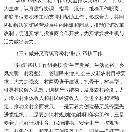
“双联”帮扶及维稳工作组要坚持以宾馆广大干部职工
为主体，认真履行协调、指导、服务、维稳工作职责，
参联单位要积极主动支持和帮助工作，形成合力，共同
协助解决宾馆经营发展中的困难和问题，推动宾馆改革
改制，促进宾馆与投资商合作开发，为宾馆焕发生机与
活力做出努力。
（三）做好灵官镇官桥村“驻点”帮扶工作
“驻点”帮扶工作组要按照“生产发展、生活宽裕、乡
风文明、村容整洁、管理民主”的社会主义新农村目标要
求，大力加强支、村两委班子建设，抓骨干，树典型，
引导村民解放思想，调整产业结构，发展农村经济，大
力增加村集体收入和村民经济收入。促进全村和谐稳
定，推动全村全面发展。一是要着力创建基层服务型先
进党组织，二是要加快村规划的编制和落实工作，三是
要着力抓好计划生育、综治维稳、安全生产、控规拆
违、村务公开、和美村庄创建等工作，四是要抓好产业