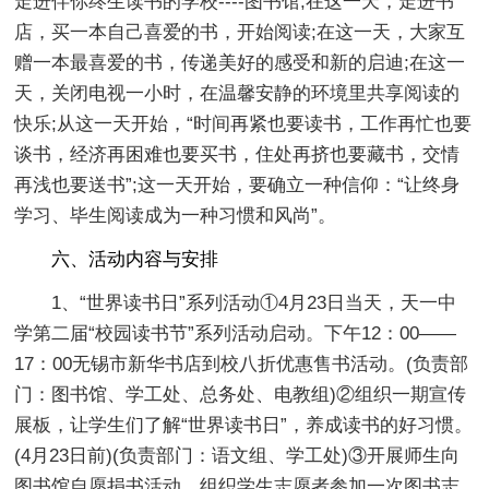
走进伴你终生读书的学校----图书馆;在这一天，走进书
店，买一本自己喜爱的书，开始阅读;在这一天，大家互
赠一本最喜爱的书，传递美好的感受和新的启迪;在这一
天，关闭电视一小时，在温馨安静的环境里共享阅读的
快乐;从这一天开始，“时间再紧也要读书，工作再忙也要
谈书，经济再困难也要买书，住处再挤也要藏书，交情
再浅也要送书”;这一天开始，要确立一种信仰：“让终身
学习、毕生阅读成为一种习惯和风尚”。
六、活动内容与安排
1、“世界读书日”系列活动①4月23日当天，天一中
学第二届“校园读书节”系列活动启动。下午12：00——
17：00无锡市新华书店到校八折优惠售书活动。(负责部
门：图书馆、学工处、总务处、电教组)②组织一期宣传
展板，让学生们了解“世界读书日”，养成读书的好习惯。
(4月23日前)(负责部门：语文组、学工处)③开展师生向
图书馆自愿捐书活动。组织学生志愿者参加一次图书志