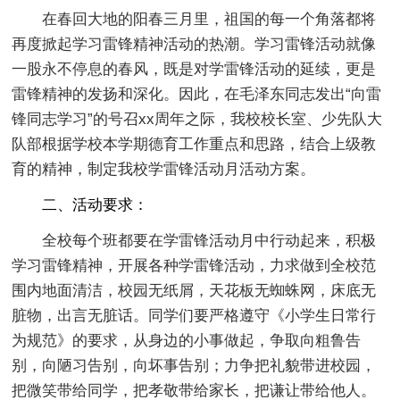
在春回大地的阳春三月里，祖国的每一个角落都将
再度掀起学习雷锋精神活动的热潮。学习雷锋活动就像
一股永不停息的春风，既是对学雷锋活动的延续，更是
雷锋精神的发扬和深化。因此，在毛泽东同志发出“向雷
锋同志学习”的号召xx周年之际，我校校长室、少先队大
队部根据学校本学期德育工作重点和思路，结合上级教
育的精神，制定我校学雷锋活动月活动方案。
二、活动要求：
全校每个班都要在学雷锋活动月中行动起来，积极
学习雷锋精神，开展各种学雷锋活动，力求做到全校范
围内地面清洁，校园无纸屑，天花板无蜘蛛网，床底无
脏物，出言无脏话。同学们要严格遵守《小学生日常行
为规范》的要求，从身边的小事做起，争取向粗鲁告
别，向陋习告别，向坏事告别；力争把礼貌带进校园，
把微笑带给同学，把孝敬带给家长，把谦让带给他人。