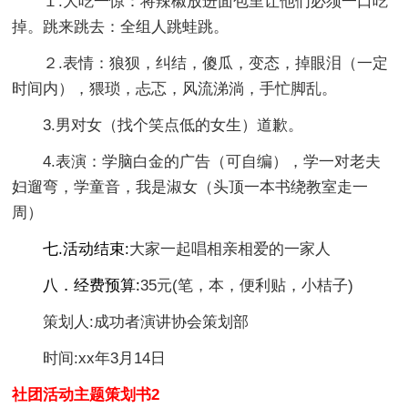
１.大吃一惊：将辣椒放进面包里让他们必须一口吃
掉。跳来跳去：全组人跳蛙跳。
２.表情：狼狈，纠结，傻瓜，变态，掉眼泪（一定
时间内），猥琐，忐忑，风流涕淌，手忙脚乱。
3.男对女（找个笑点低的女生）道歉。
4.表演：学脑白金的广告（可自编），学一对老夫
妇遛弯，学童音，我是淑女（头顶一本书绕教室走一
周）
七.活动结束:
大家一起唱相亲相爱的一家人
八．经费预算:
35元(笔，本，便利贴，小桔子)
策划人:成功者演讲协会策划部
时间:xx年3月14日
社团活动主题策划书2