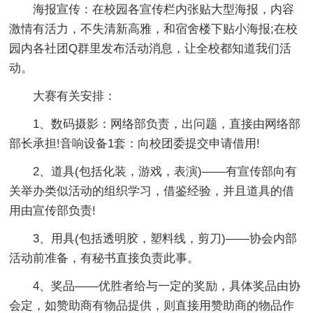
海报宣传：在校园各宣传栏内张贴大型海报，内容
激情有活力，不失清新高雅，和宿舍楼下贴小海报;在校
园内各社团Q群里发布活动消息，让全校都知道我们活
动。
大赛有关安排：
1、数码摄影：网络部负责，出问题，直接由网络部
部长承担!音响设备1套：向校团委提交申请借用!
2、道具(包括化装，游戏，表演)——有宣传部向有
关举办类似活动的组织学习，借鉴经验，并且道具的借
用由宣传部负责!
3、用具(包括透明胶，塑料线，剪刀)——协会内部
活动前准备，有秘书直接负责此事。
4、奖品——优胜者给与一定的奖励，具体奖品由协
会定，如赞助商有物品提供，则直接用赞助商的物品作