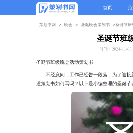
首页
范
>
>
>
策划书网
晚会
圣诞晚会策划书
圣诞节班
圣诞节班
时间：2024-11-05 
圣诞节班级晚会活动策划书
不经意间，工作已经告一段落，为了迎接新
道策划书如何写吗？以下是小编整理的圣诞节