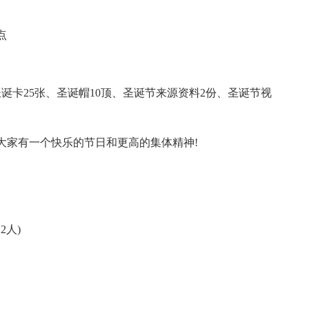
点
卡25张、圣诞帽10顶、圣诞节来源资料2份、圣诞节视
家有一个快乐的节日和更高的集体精神!
。
2人)