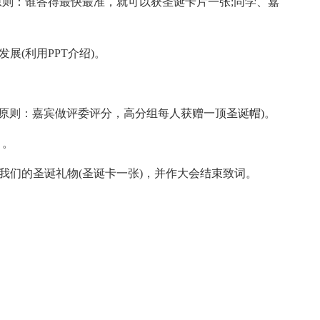
则：谁答得最快最准，就可以获圣诞卡片一张;同学、嘉
(利用PPT介绍)。
原则：嘉宾做评委评分，高分组每人获赠一顶圣诞帽)。
》。
们的圣诞礼物(圣诞卡一张)，并作大会结束致词。