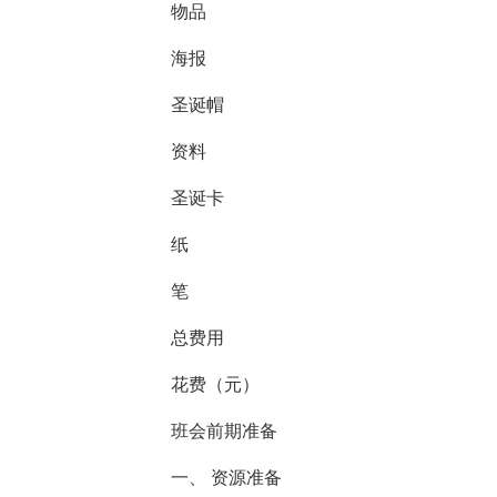
物品
海报
圣诞帽
资料
圣诞卡
纸
笔
总费用
花费（元）
班会前期准备
一、 资源准备