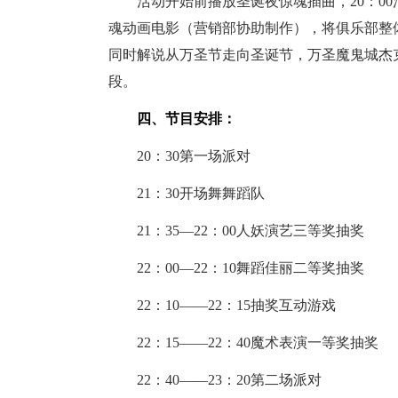
活动开始前播放圣诞夜惊魂插曲，20：00
魂动画电影（营销部协助制作），将俱乐部整
同时解说从万圣节走向圣诞节，万圣魔鬼城杰
段。
四、节目安排：
20：30第一场派对
21：30开场舞舞蹈队
21：35—22：00人妖演艺三等奖抽奖
22：00—22：10舞蹈佳丽二等奖抽奖
22：10——22：15抽奖互动游戏
22：15——22：40魔术表演一等奖抽奖
22：40——23：20第二场派对