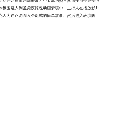
活动开始后俱乐部播放万圣节成功照片然后接放圣诞夜惊
体氛围融入到圣诞夜惊魂动画梦境中，主持人在播放影片
克因为迷路勿闯入圣诞城的简单故事。然后进入表演阶