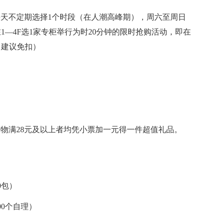
天不定期选择1个时段（在人潮高峰期），周六至周日
在1—4F选1家专柜举行为时20分钟的限时抢购活动，即在
，建议免扣）
满28元及以上者均凭小票加一元得一件超值礼品。
0包）
0个自理）